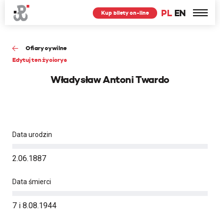
PL
EN
Kup bilety on-line
Ofiary cywilne
Edytuj ten życiorys
Władysław Antoni Twardo
Data urodzin
2.06.1887
Data śmierci
7 i 8.08.1944