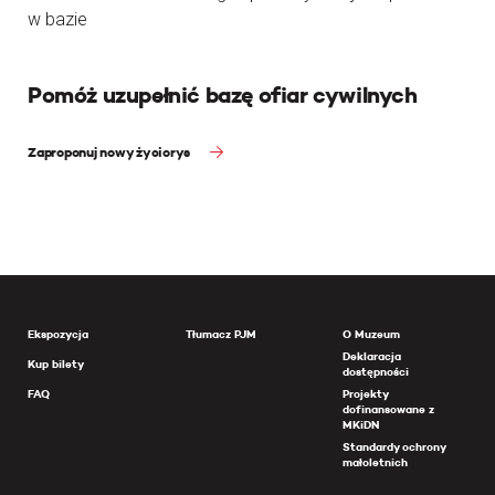
w bazie
Pomóż uzupełnić bazę ofiar cywilnych
Zaproponuj nowy życiorys
Ekspozycja
Tłumacz PJM
O Muzeum
Deklaracja
Kup bilety
dostępności
FAQ
Projekty
dofinansowane z
MKiDN
Standardy ochrony
małoletnich