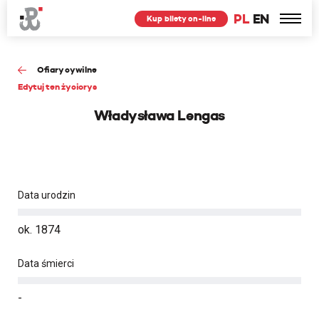
PL
EN
Kup bilety on-line
Ofiary cywilne
Edytuj ten życiorys
Władysława Lengas
Data urodzin
ok. 1874
Data śmierci
-