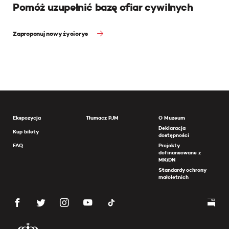
Pomóż uzupełnić bazę ofiar cywilnych
Zaproponuj nowy życiorys
Ekspozycja
Tłumacz PJM
O Muzeum
Deklaracja
Kup bilety
dostępności
FAQ
Projekty
dofinansowane z
MKiDN
Standardy ochrony
małoletnich