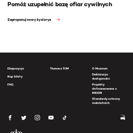
Pomóż uzupełnić bazę ofiar cywilnych
Zaproponuj nowy życiorys
Ekspozycja
Tłumacz PJM
O Muzeum
Deklaracja
Kup bilety
dostępności
FAQ
Projekty
dofinansowane z
MKiDN
Standardy ochrony
małoletnich