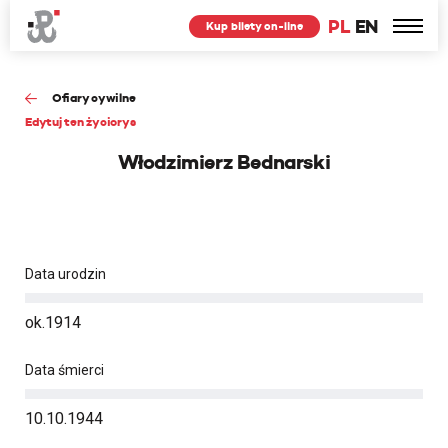
PL
EN
Kup bilety on-line
Ofiary cywilne
Edytuj ten życiorys
Włodzimierz Bednarski
Data urodzin
ok.1914
Data śmierci
10.10.1944