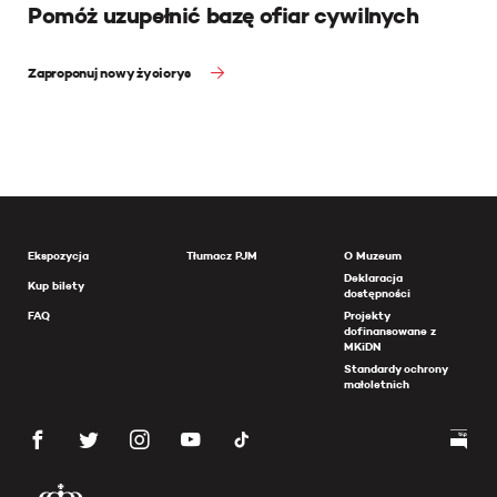
Pomóż uzupełnić bazę ofiar cywilnych
Zaproponuj nowy życiorys
Ekspozycja
Tłumacz PJM
O Muzeum
Deklaracja
Kup bilety
dostępności
FAQ
Projekty
dofinansowane z
MKiDN
Standardy ochrony
małoletnich