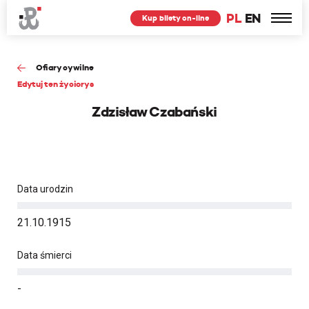
PL
EN
Kup bilety on-line
Ofiary cywilne
Edytuj ten życiorys
Zdzisław Czabański
Data urodzin
21.10.1915
Data śmierci
-