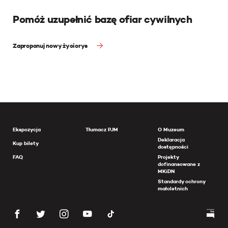
Pomóż uzupełnić bazę ofiar cywilnych
Zaproponuj nowy życiorys
Ekspozycja
Tłumacz PJM
O Muzeum
Deklaracja
Kup bilety
dostępności
FAQ
Projekty
dofinansowane z
MKiDN
Standardy ochrony
małoletnich