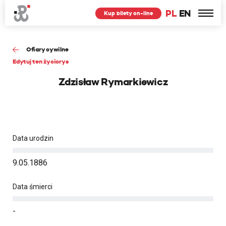
PL
EN
Kup bilety on-line
Ofiary cywilne
Edytuj ten życiorys
Zdzisław Rymarkiewicz
Data urodzin
9.05.1886
Data śmierci
-