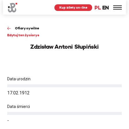
PL
EN
Kup bilety on-line
Ofiary cywilne
Edytuj ten życiorys
Zdzisław Antoni Słupiński
Data urodzin
17.02.1912
Data śmierci
-