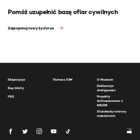
Pomóż uzupełnić bazę ofiar cywilnych
Zaproponuj nowy życiorys
Ekspozycja
Tłumacz PJM
O Muzeum
Deklaracja
Kup bilety
dostępności
FAQ
Projekty
dofinansowane z
MKiDN
Standardy ochrony
małoletnich