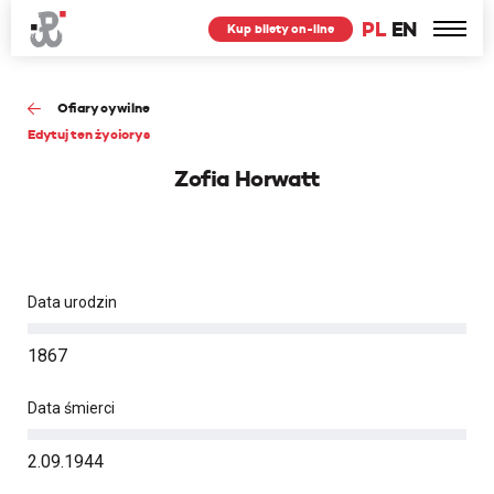
PL
EN
Kup bilety on-line
Ofiary cywilne
Edytuj ten życiorys
Zofia Horwatt
Data urodzin
1867
Data śmierci
2.09.1944