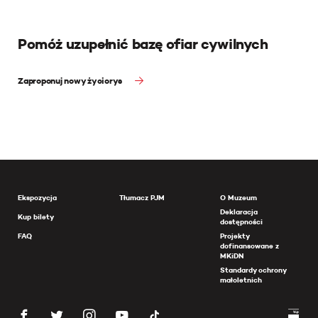
Pomóż uzupełnić bazę ofiar cywilnych
Zaproponuj nowy życiorys
Ekspozycja
Tłumacz PJM
O Muzeum
Deklaracja
Kup bilety
dostępności
FAQ
Projekty
dofinansowane z
MKiDN
Standardy ochrony
małoletnich