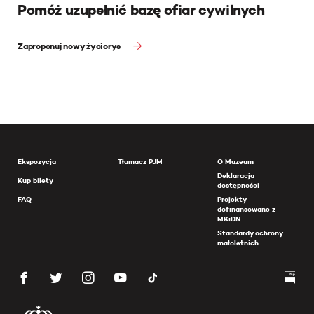
Pomóż uzupełnić bazę ofiar cywilnych
Zaproponuj nowy życiorys
Ekspozycja
Tłumacz PJM
O Muzeum
Deklaracja
Kup bilety
dostępności
FAQ
Projekty
dofinansowane z
MKiDN
Standardy ochrony
małoletnich