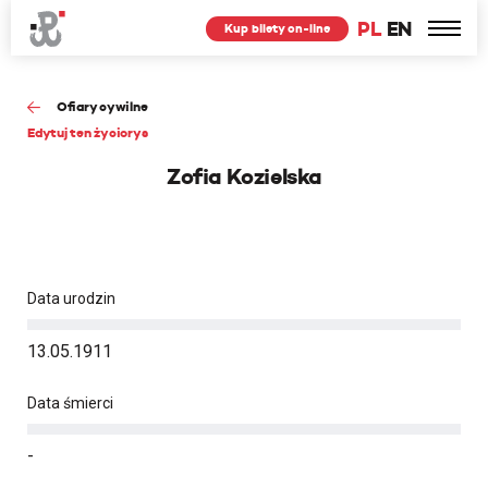
PL
EN
Kup bilety on-line
Ofiary cywilne
Edytuj ten życiorys
Zofia Kozielska
Data urodzin
13.05.1911
Data śmierci
-