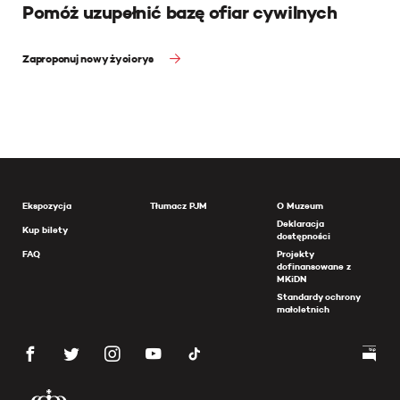
Pomóż uzupełnić bazę ofiar cywilnych
Zaproponuj nowy życiorys
Ekspozycja
Tłumacz PJM
O Muzeum
Deklaracja
Kup bilety
dostępności
FAQ
Projekty
dofinansowane z
MKiDN
Standardy ochrony
małoletnich