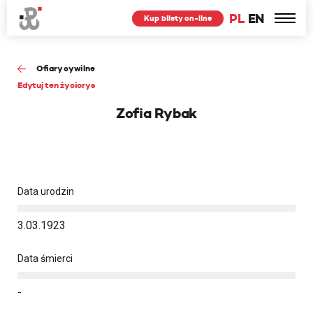
PL
EN
Kup bilety on-line
Ofiary cywilne
Edytuj ten życiorys
Zofia Rybak
Data urodzin
3.03.1923
Data śmierci
-