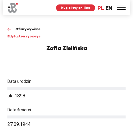
PL
EN
Kup bilety on-line
Ofiary cywilne
Edytuj ten życiorys
Zofia Zielińska
Data urodzin
ok. 1898
Data śmierci
27.09.1944