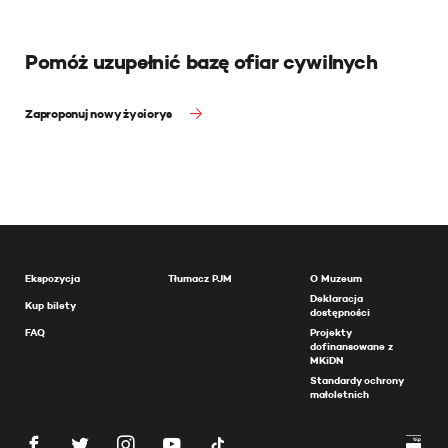
Pomóż uzupełnić bazę ofiar cywilnych
Zaproponuj nowy życiorys
Ekspozycja
Tłumacz PJM
O Muzeum
Deklaracja
Kup bilety
dostępności
FAQ
Projekty
dofinansowane z
MKiDN
Standardy ochrony
małoletnich