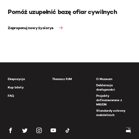
Pomóż uzupełnić bazę ofiar cywilnych
Zaproponuj nowy życiorys
Ekspozycja
Tłumacz PJM
O Muzeum
Deklaracja
Kup bilety
dostępności
FAQ
Projekty
dofinansowane z
MKiDN
Standardy ochrony
małoletnich