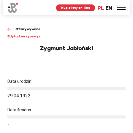
PL
EN
Kup bilety on-line
Ofiary cywilne
Edytuj ten życiorys
Zygmunt Jabłoński
Data urodzin
29.04.1922
Data śmierci
-