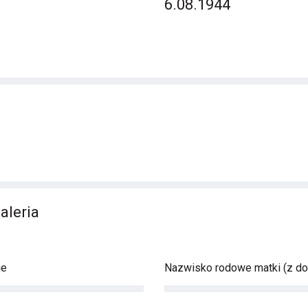
6.08.1944
aleria
ie
Nazwisko rodowe matki (z d