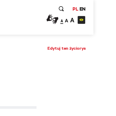
PL
EN
A
A
A
Edytuj ten życiorys