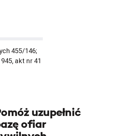
ch 455/146;
945, akt nr 41
Pomóż uzupełnić
azę ofiar
cywilnych