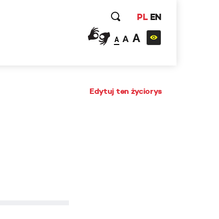
PL
EN
A
A
A
Edytuj ten życiorys