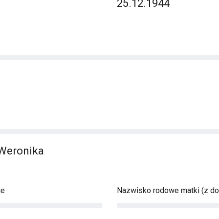
25.12.1944
 Weronika
ie
Nazwisko rodowe matki (z d