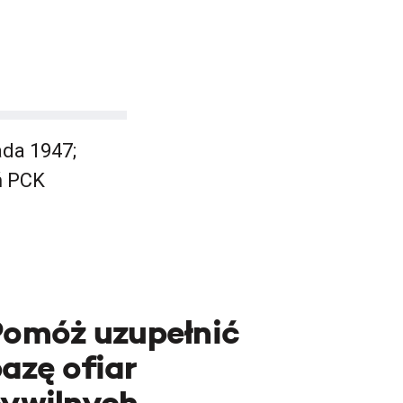
ada 1947;
ń PCK
Pomóż uzupełnić
azę ofiar
cywilnych