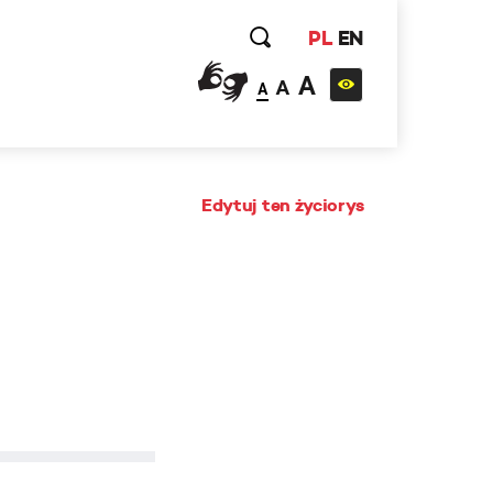
PL
EN
A
A
A
Edytuj ten życiorys