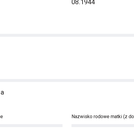
08.1944
ia
ie
Nazwisko rodowe matki (z d