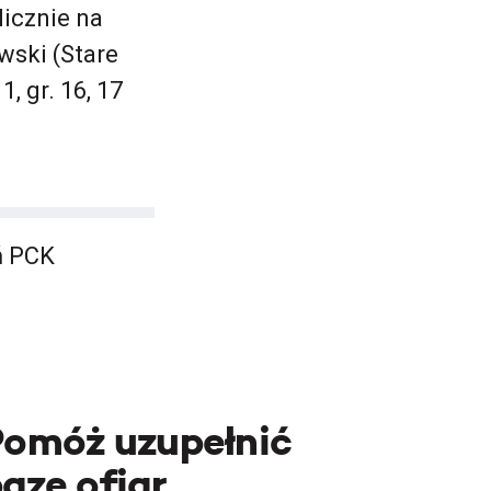
icznie na
ski (Stare
1, gr. 16, 17
ń PCK
Pomóż uzupełnić
azę ofiar