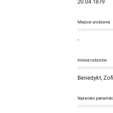
20.04.1879
Miejsce urodzenia
-
Imiona rodziców
Benedykt, Zof
Nazwisko panieńsk