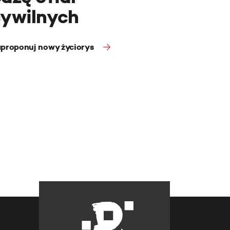
cywilnych
proponuj nowy życiorys