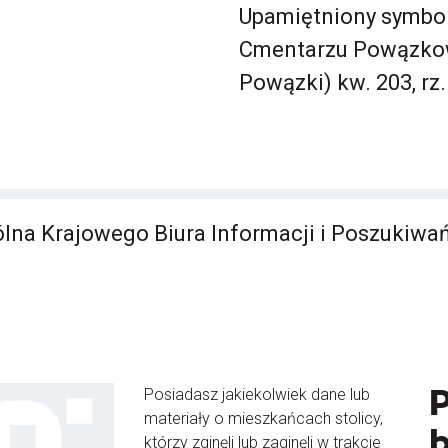
Upamiętniony symbol
Cmentarzu Powązkow
Powązki) kw. 203, rz. 
lna Krajowego Biura Informacji i Poszukiwa
Posiadasz jakiekolwiek dane lub
materiały o mieszkańcach stolicy,
b
którzy zginęli lub zaginęli w trakcie