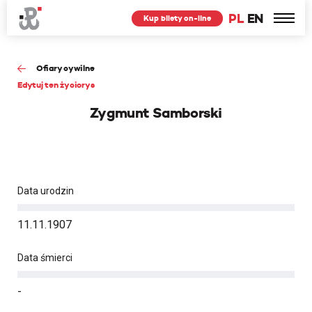
PL
EN
Kup bilety on-line
Ofiary cywilne
Edytuj ten życiorys
Zygmunt Samborski
Data urodzin
11.11.1907
Data śmierci
-