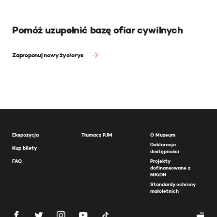
Pomóż uzupełnić bazę ofiar cywilnych
Zaproponuj nowy życiorys
Ekspozycja
Tłumacz PJM
O Muzeum
Deklaracja
Kup bilety
dostępności
FAQ
Projekty
dofinansowane z
MKiDN
Standardy ochrony
małoletnich