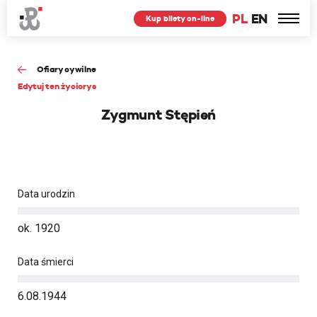
PL
EN
Kup bilety on-line
Ofiary cywilne
Edytuj ten życiorys
Zygmunt Stępień
Data urodzin
ok. 1920
Data śmierci
6.08.1944