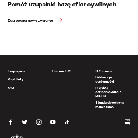
Pomóż uzupełnić bazę ofiar cywilnych
Zaproponuj nowy życiorys
Ekspozycja
Tłumacz PJM
O Muzeum
Deklaracja
Kup bilety
dostępności
FAQ
Projekty
dofinansowane z
MKiDN
Standardy ochrony
małoletnich