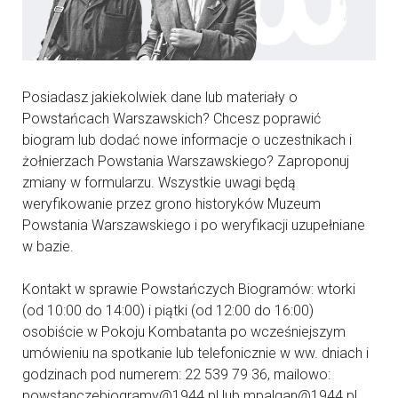
Posiadasz jakiekolwiek dane lub materiały o
Powstańcach Warszawskich? Chcesz poprawić
biogram lub dodać nowe informacje o uczestnikach i
żołnierzach Powstania Warszawskiego? Zaproponuj
zmiany w formularzu. Wszystkie uwagi będą
weryfikowanie przez grono historyków Muzeum
Powstania Warszawskiego i po weryfikacji uzupełniane
w bazie.
Kontakt w sprawie Powstańczych Biogramów: wtorki
(od 10:00 do 14:00) i piątki (od 12:00 do 16:00)
osobiście w Pokoju Kombatanta po wcześniejszym
umówieniu na spotkanie lub telefonicznie w ww. dniach i
godzinach pod numerem: 22 539 79 36, mailowo:
powstanczebiogramy@1944.pl lub mpalgan@1944.pl