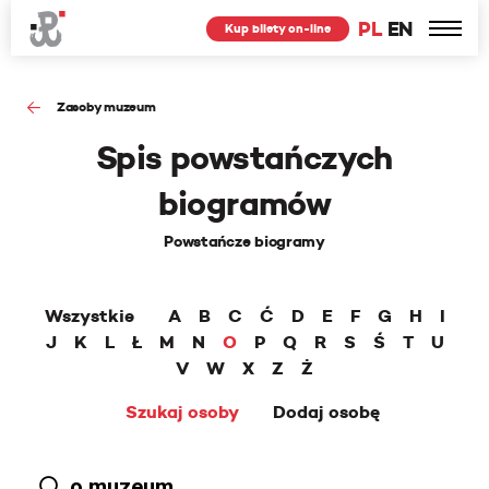
PL
EN
Kup bilety on-line
Zasoby muzeum
Spis powstańczych
biogramów
Powstańcze biogramy
Wszystkie
A
B
C
Ć
D
E
F
G
H
I
J
K
L
Ł
M
N
O
P
Q
R
S
Ś
T
U
V
W
X
Z
Ż
Szukaj osoby
Dodaj osobę