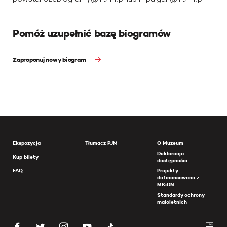
Pomóż uzupełnić bazę biogramów
Zaproponuj nowy biogram
Ekspozycja
Tłumacz PJM
O Muzeum
Deklaracja
Kup bilety
dostępności
FAQ
Projekty
dofinansowane z
MKiDN
Standardy ochrony
małoletnich