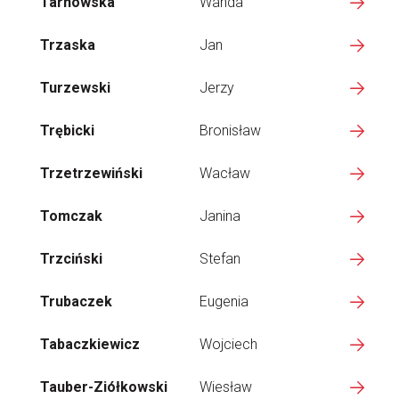
Tarnowska
Wanda
Trzaska
Jan
Turzewski
Jerzy
Trębicki
Bronisław
Trzetrzewiński
Wacław
Tomczak
Janina
Trzciński
Stefan
Trubaczek
Eugenia
Tabaczkiewicz
Wojciech
Tauber-Ziółkowski
Wiesław