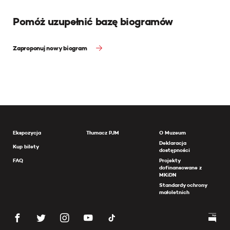
Pomóż uzupełnić bazę biogramów
Zaproponuj nowy biogram
Ekspozycja
Tłumacz PJM
O Muzeum
Deklaracja
Kup bilety
dostępności
FAQ
Projekty
dofinansowane z
MKiDN
Standardy ochrony
małoletnich