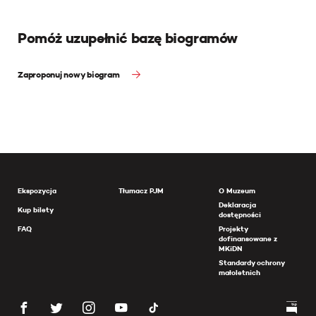
Pomóż uzupełnić bazę biogramów
Zaproponuj nowy biogram
Ekspozycja
Tłumacz PJM
O Muzeum
Deklaracja
Kup bilety
dostępności
FAQ
Projekty
dofinansowane z
MKiDN
Standardy ochrony
małoletnich