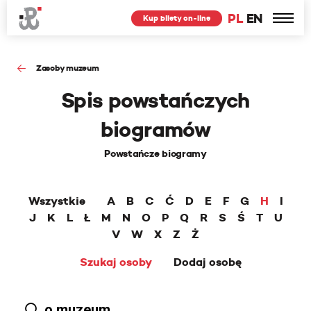
PL
EN
Kup bilety on-line
Zasoby muzeum
Spis powstańczych
biogramów
Powstańcze biogramy
Wszystkie
A
B
C
Ć
D
E
F
G
H
I
J
K
L
Ł
M
N
O
P
Q
R
S
Ś
T
U
V
W
X
Z
Ż
Szukaj osoby
Dodaj osobę