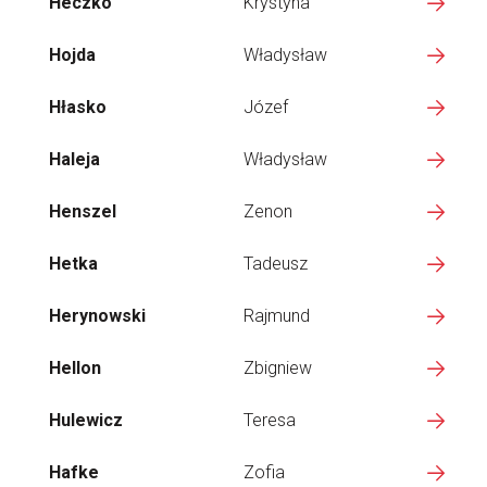
Heczko
Krystyna
Hojda
Władysław
Hłasko
Józef
Haleja
Władysław
Henszel
Zenon
Hetka
Tadeusz
Herynowski
Rajmund
Hellon
Zbigniew
Hulewicz
Teresa
Hafke
Zofia