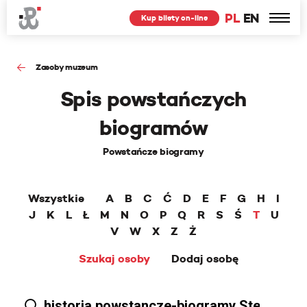
PL
EN
Kup bilety on-line
Zasoby muzeum
Spis powstańczych
biogramów
Powstańcze biogramy
Wszystkie
A
B
C
Ć
D
E
F
G
H
I
J
K
L
Ł
M
N
O
P
Q
R
S
Ś
T
U
V
W
X
Z
Ż
Szukaj osoby
Dodaj osobę