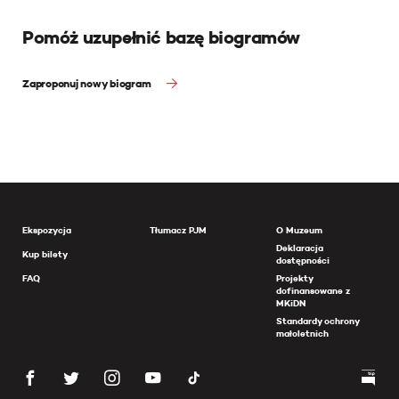
Pomóż uzupełnić bazę biogramów
Zaproponuj nowy biogram
Ekspozycja
Tłumacz PJM
O Muzeum
Deklaracja
Kup bilety
dostępności
FAQ
Projekty
dofinansowane z
MKiDN
Standardy ochrony
małoletnich