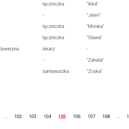
łączniczka
"Arka"
-
"Jeleń"
łączniczka
"Monika"
łączniczka
"Sława"
Seweryna
lekarz
-
-
"Zahata"
sanitariuszka
"Zośka"
...
102
103
104
105
106
107
108
...
1