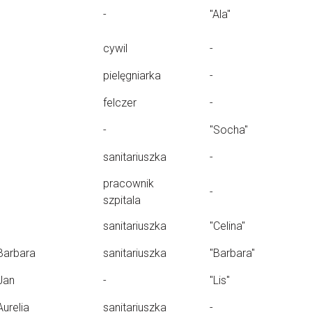
-
"Ala"
cywil
-
pielęgniarka
-
felczer
-
-
"Socha"
sanitariuszka
-
pracownik
-
szpitala
sanitariuszka
"Celina"
Barbara
sanitariuszka
"Barbara"
Jan
-
"Lis"
Aurelia
sanitariuszka
-