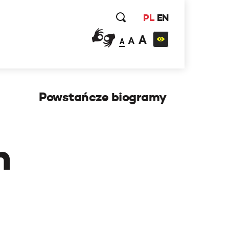
PL
EN
A
A
A
Powstańcze biogramy
h