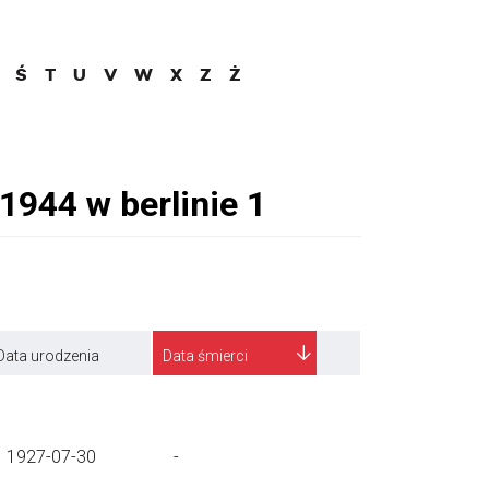
Ś
T
U
V
W
X
Z
Ż
Data urodzenia
Data śmierci
1927-07-30
-