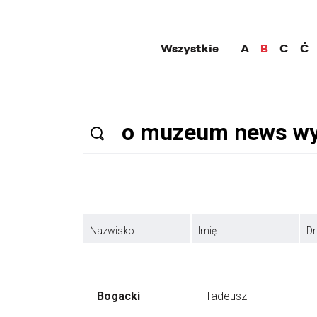
Wszystkie
A
B
C
Ć
Nazwisko
Imię
Dr
Bogacki
Tadeusz
-