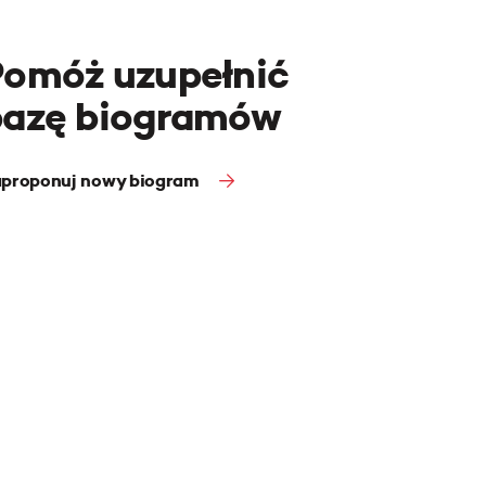
Pomóż uzupełnić
bazę biogramów
proponuj nowy biogram