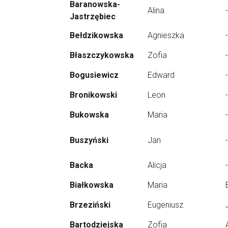
Baranowska-
Alina
-
Jastrzębiec
Bełdzikowska
Agnieszka
-
Błaszczykowska
Zofia
-
Bogusiewicz
Edward
-
Bronikowski
Leon
-
Bukowska
Maria
-
Buszyński
Jan
-
Backa
Alicja
-
Białkowska
Maria
Brzeziński
Eugeniusz
Bartodziejska
Zofia