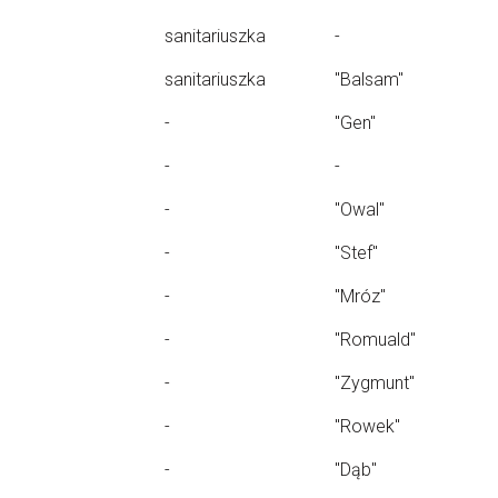
sanitariuszka
-
sanitariuszka
"Balsam"
-
"Gen"
-
-
-
"Owal"
-
"Stef"
-
"Mróz"
-
"Romuald"
-
"Zygmunt"
-
"Rowek"
-
"Dąb"