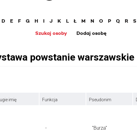
D
E
F
G
H
I
J
K
L
Ł
M
N
O
P
Q
R
S
Szukaj osoby
Dodaj osobę
ugie imię
Funkcja
Pseudonim
-
"Burza"