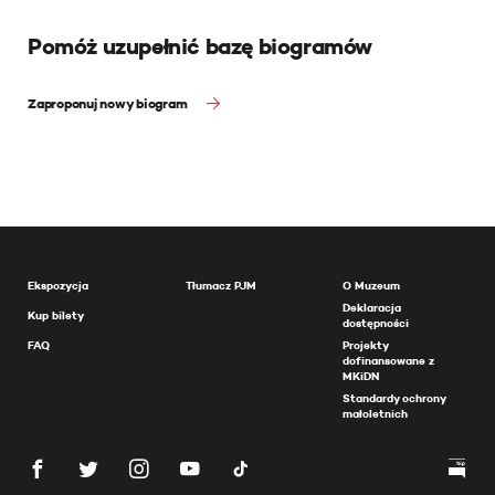
Pomóż uzupełnić bazę biogramów
Zaproponuj nowy biogram
Ekspozycja
Tłumacz PJM
O Muzeum
Deklaracja
Kup bilety
dostępności
FAQ
Projekty
dofinansowane z
MKiDN
Standardy ochrony
małoletnich