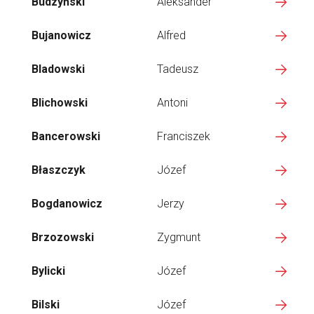
Budzyński
Aleksander
Bujanowicz
Alfred
Bladowski
Tadeusz
Blichowski
Antoni
Bancerowski
Franciszek
Błaszczyk
Józef
Bogdanowicz
Jerzy
Brzozowski
Zygmunt
Bylicki
Józef
Bilski
Józef