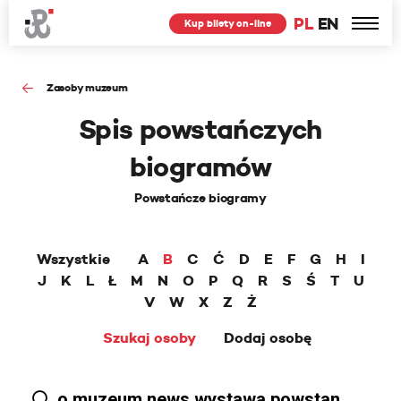
PL
EN
Kup bilety on-line
Zasoby muzeum
Spis powstańczych
biogramów
Powstańcze biogramy
Wszystkie
A
B
C
Ć
D
E
F
G
H
I
J
K
L
Ł
M
N
O
P
Q
R
S
Ś
T
U
V
W
X
Z
Ż
Szukaj osoby
Dodaj osobę