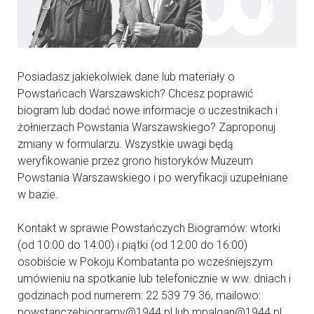
Posiadasz jakiekolwiek dane lub materiały o
Powstańcach Warszawskich? Chcesz poprawić
biogram lub dodać nowe informacje o uczestnikach i
żołnierzach Powstania Warszawskiego? Zaproponuj
zmiany w formularzu. Wszystkie uwagi będą
weryfikowanie przez grono historyków Muzeum
Powstania Warszawskiego i po weryfikacji uzupełniane
w bazie.
Kontakt w sprawie Powstańczych Biogramów: wtorki
(od 10:00 do 14:00) i piątki (od 12:00 do 16:00)
osobiście w Pokoju Kombatanta po wcześniejszym
umówieniu na spotkanie lub telefonicznie w ww. dniach i
godzinach pod numerem: 22 539 79 36, mailowo:
powstanczebiogramy@1944.pl lub mpalgan@1944.pl