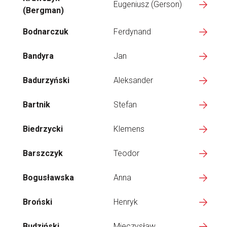
Eugeniusz (Gerson)
(Bergman)
Bodnarczuk
Ferdynand
Bandyra
Jan
Badurzyński
Aleksander
Bartnik
Stefan
Biedrzycki
Klemens
Barszczyk
Teodor
Bogusławska
Anna
Broński
Henryk
Budziński
Mieczysław