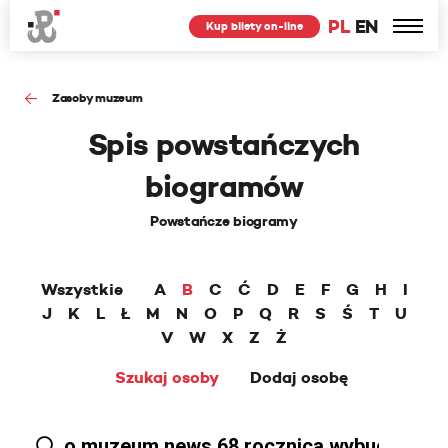
PL
EN
Kup bilety on-line
Zasoby muzeum
Spis powstańczych
biogramów
Powstańcze biogramy
Wszystkie
A
B
C
Ć
D
E
F
G
H
I
J
K
L
Ł
M
N
O
P
Q
R
S
Ś
T
U
V
W
X
Z
Ż
Szukaj osoby
Dodaj osobę