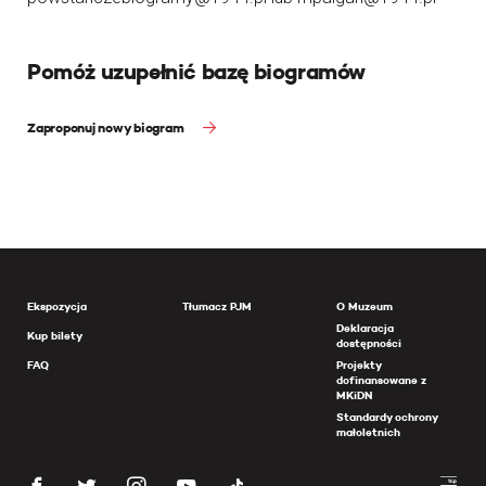
Pomóż uzupełnić bazę biogramów
Zaproponuj nowy biogram
Ekspozycja
Tłumacz PJM
O Muzeum
Deklaracja
Kup bilety
dostępności
FAQ
Projekty
dofinansowane z
MKiDN
Standardy ochrony
małoletnich