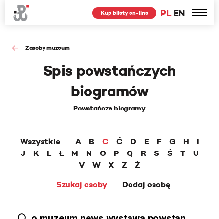
PL
EN
Kup bilety on-line
Zasoby muzeum
Spis powstańczych
biogramów
Powstańcze biogramy
Wszystkie
A
B
C
Ć
D
E
F
G
H
I
J
K
L
Ł
M
N
O
P
Q
R
S
Ś
T
U
V
W
X
Z
Ż
Szukaj osoby
Dodaj osobę