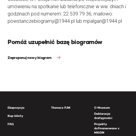
umówieniu na spotkanie lub telefonicznie w ww. dniach i
godzinach pod numerem: 22 539 79 36, mailowo:
powstanczebiogramy@1944.pl lub mpalgan@1944.pl
Pomóż uzupełnić bazę biogramów
Zaproponuj nowy biogram
Ekspozycja
Tłumacz PJM
O Muzeum
Deklaracja
Kup bilety
dostępności
FAQ
Projekty
dofinansowane z
MKiDN