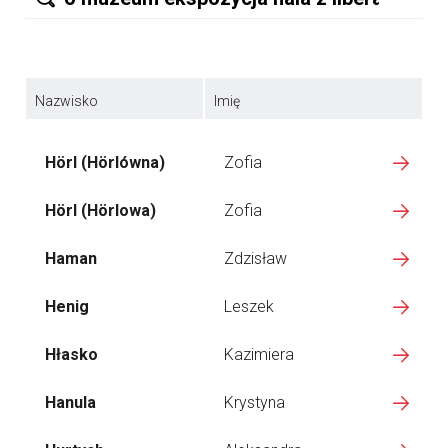
Nazwisko
Imię
Hörl (Hörlówna)
Zofia
Hörl (Hörlowa)
Zofia
Haman
Zdzisław
Henig
Leszek
Hłasko
Kazimiera
Hanula
Krystyna