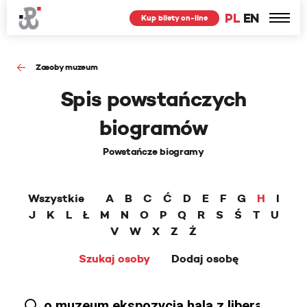
PL
EN
Kup bilety on-line
Zasoby muzeum
Spis powstańczych
biogramów
Powstańcze biogramy
Wszystkie
A
B
C
Ć
D
E
F
G
H
I
J
K
L
Ł
M
N
O
P
Q
R
S
Ś
T
U
V
W
X
Z
Ż
Szukaj osoby
Dodaj osobę