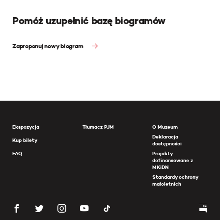
Pomóż uzupełnić bazę biogramów
Zaproponuj nowy biogram
Ekspozycja
Tłumacz PJM
O Muzeum
Deklaracja
Kup bilety
dostępności
FAQ
Projekty
dofinansowane z
MKiDN
Standardy ochrony
małoletnich