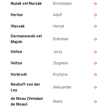
Nużak vel Nurzak
Bronisława
Vertun
Adolf
Vlassak
Henryk
Dermanowski vel
Bolesław
Majski
Veltze
Jerzy
Veltze
Zbigniew
Vorbrodt
Krystyna
Neuhoff von der
Aleksander
Ley
de Nisau (Vetulani
Maria
de Nisau)