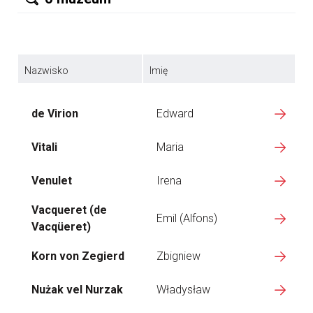
Nazwisko
Imię
de Virion
Edward
Vitali
Maria
Venulet
Irena
Vacqueret (de
Emil (Alfons)
Vacqüeret)
Korn von Zegierd
Zbigniew
Nużak vel Nurzak
Władysław