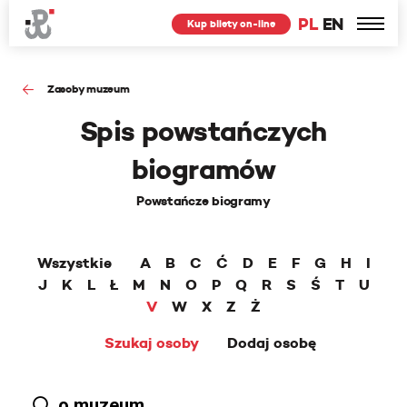
PL
EN
Kup bilety on-line
Zasoby muzeum
Spis powstańczych
biogramów
Powstańcze biogramy
Wszystkie
A
B
C
Ć
D
E
F
G
H
I
J
K
L
Ł
M
N
O
P
Q
R
S
Ś
T
U
V
W
X
Z
Ż
Szukaj osoby
Dodaj osobę