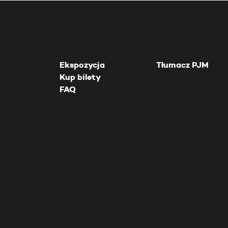
Ekspozycja
Tłumacz PJM
Kup bilety
FAQ