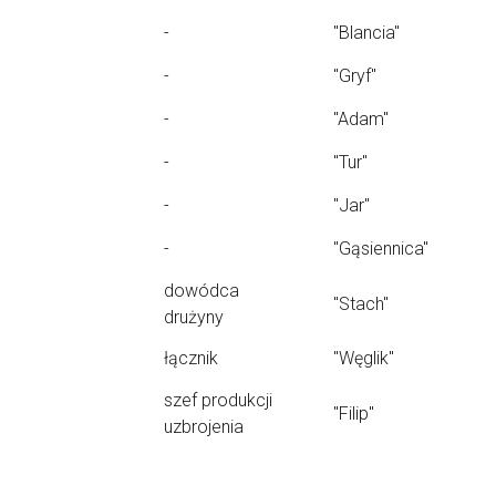
-
"Blancia"
-
"Gryf"
-
"Adam"
-
"Tur"
-
"Jar"
-
"Gąsiennica"
dowódca
"Stach"
drużyny
łącznik
"Węglik"
szef produkcji
"Filip"
uzbrojenia