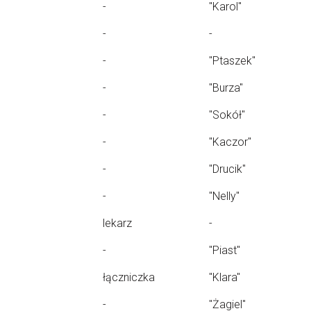
-
"Karol"
-
-
-
"Ptaszek"
-
"Burza"
-
"Sokół"
-
"Kaczor"
-
"Drucik"
-
"Nelly"
lekarz
-
-
"Piast"
łączniczka
"Klara"
-
"Żagiel"