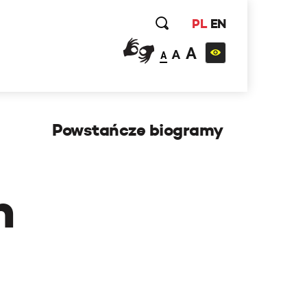
PL
EN
A
A
A
Powstańcze biogramy
h