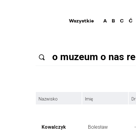
Wszystkie
A
B
C
Ć
Nazwisko
Imię
Dr
Kowalczyk
Bolesław
-