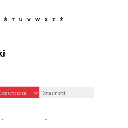
Ś
T
U
V
W
X
Z
Ż
Data urodzenia
Data śmierci
-
-