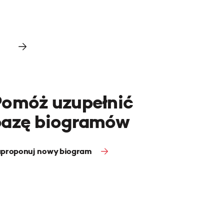
Pomóż uzupełnić
bazę biogramów
proponuj nowy biogram