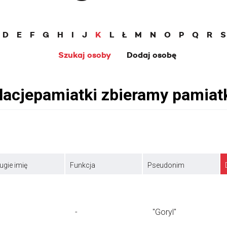
D
E
F
G
H
I
J
K
L
Ł
M
N
O
P
Q
R
S
Szukaj osoby
Dodaj osobę
ugie imię
Funkcja
Pseudonim
-
"Goryl"