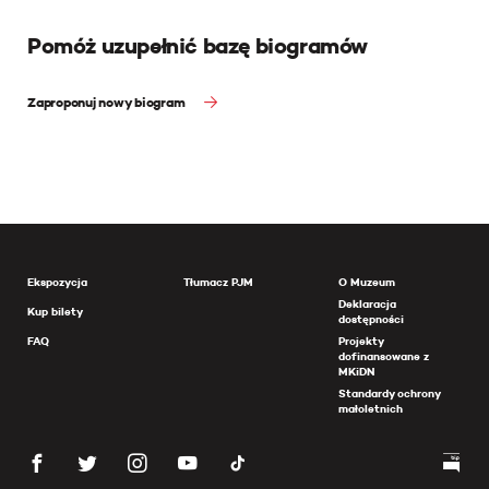
Pomóż uzupełnić bazę biogramów
Zaproponuj nowy biogram
Ekspozycja
Tłumacz PJM
O Muzeum
Deklaracja
Kup bilety
dostępności
FAQ
Projekty
dofinansowane z
MKiDN
Standardy ochrony
małoletnich