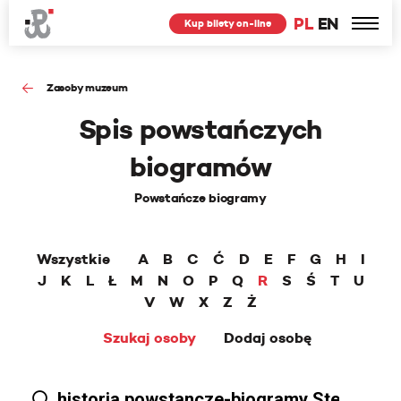
PL
EN
Kup bilety on-line
Zasoby muzeum
Spis powstańczych
biogramów
Powstańcze biogramy
Wszystkie
A
B
C
Ć
D
E
F
G
H
I
J
K
L
Ł
M
N
O
P
Q
R
S
Ś
T
U
V
W
X
Z
Ż
Szukaj osoby
Dodaj osobę