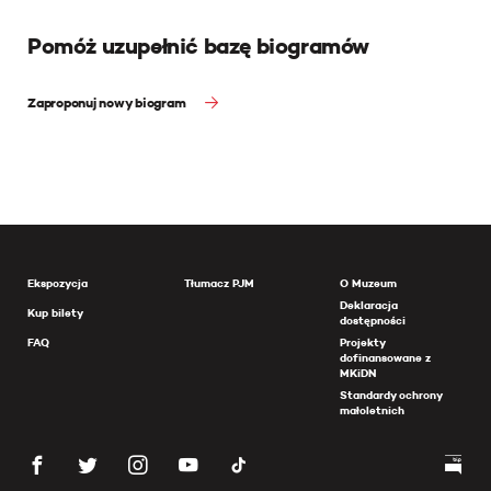
Pomóż uzupełnić bazę biogramów
Zaproponuj nowy biogram
Ekspozycja
Tłumacz PJM
O Muzeum
Deklaracja
Kup bilety
dostępności
FAQ
Projekty
dofinansowane z
MKiDN
Standardy ochrony
małoletnich