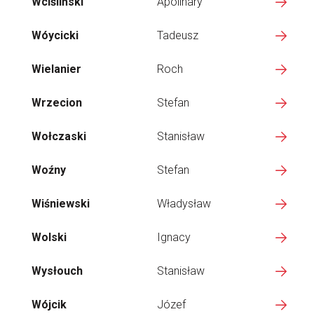
Wciśliński
Apolinary
Wóycicki
Tadeusz
Wielanier
Roch
Wrzecion
Stefan
Wołczaski
Stanisław
Woźny
Stefan
Wiśniewski
Władysław
Wolski
Ignacy
Wysłouch
Stanisław
Wójcik
Józef