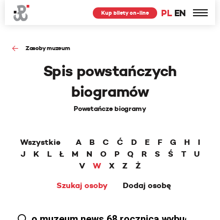
PL
EN
Kup bilety on-line
Zasoby muzeum
Spis powstańczych
biogramów
Powstańcze biogramy
Wszystkie
A
B
C
Ć
D
E
F
G
H
I
J
K
L
Ł
M
N
O
P
Q
R
S
Ś
T
U
V
W
X
Z
Ż
Szukaj osoby
Dodaj osobę