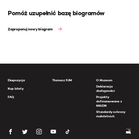
Pomóż uzupełnić bazę biogramów
Zaproponuj nowy biogram
Ekspozycja
Tłumacz PJM
O Muzeum
Deklaracja
Kup bilety
dostępności
FAQ
Projekty
dofinansowane z
MKiDN
Standardy ochrony
małoletnich