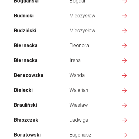
Bogdański
Bogdan
Budnicki
Mieczysław
Budziński
Mieczysław
Biernacka
Eleonora
Biernacka
Irena
Berezowska
Wanda
Bielecki
Walerian
Brauliński
Wiesław
Błaszczak
Jadwiga
Boratowski
Eugeniusz