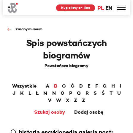
PL
EN
Kup bilety on-line
Zasoby muzeum
Spis powstańczych
biogramów
Powstańcze biogramy
Wszystkie
A
B
C
Ć
D
E
F
G
H
I
J
K
L
Ł
M
N
O
P
Q
R
S
Ś
T
U
V
W
X
Z
Ż
Szukaj osoby
Dodaj osobę