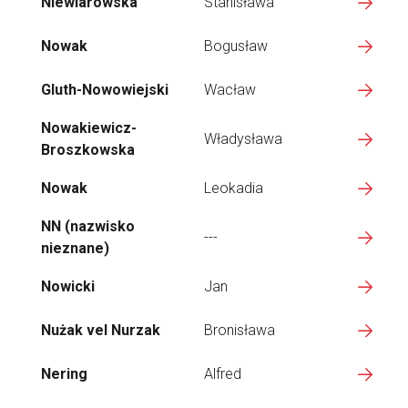
Niewiarowska
Stanisława
Nowak
Bogusław
Gluth-Nowowiejski
Wacław
Nowakiewicz-
Władysława
Broszkowska
Nowak
Leokadia
NN (nazwisko
---
nieznane)
Nowicki
Jan
Nużak vel Nurzak
Bronisława
Nering
Alfred