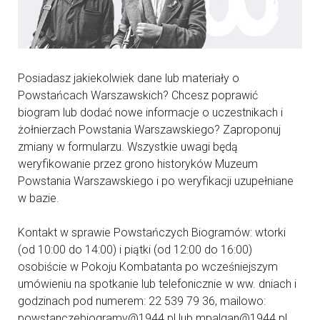
Posiadasz jakiekolwiek dane lub materiały o
Powstańcach Warszawskich? Chcesz poprawić
biogram lub dodać nowe informacje o uczestnikach i
żołnierzach Powstania Warszawskiego? Zaproponuj
zmiany w formularzu. Wszystkie uwagi będą
weryfikowanie przez grono historyków Muzeum
Powstania Warszawskiego i po weryfikacji uzupełniane
w bazie.
Kontakt w sprawie Powstańczych Biogramów: wtorki
(od 10:00 do 14:00) i piątki (od 12:00 do 16:00)
osobiście w Pokoju Kombatanta po wcześniejszym
umówieniu na spotkanie lub telefonicznie w ww. dniach i
godzinach pod numerem: 22 539 79 36, mailowo:
powstanczebiogramy@1944.pl lub mpalgan@1944.pl