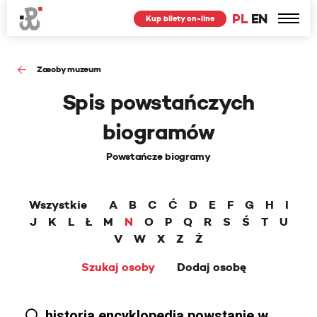
PL
EN
Kup bilety on-line
Zasoby muzeum
Spis powstańczych
biogramów
Powstańcze biogramy
Wszystkie
A
B
C
Ć
D
E
F
G
H
I
J
K
L
Ł
M
N
O
P
Q
R
S
Ś
T
U
V
W
X
Z
Ż
Szukaj osoby
Dodaj osobę