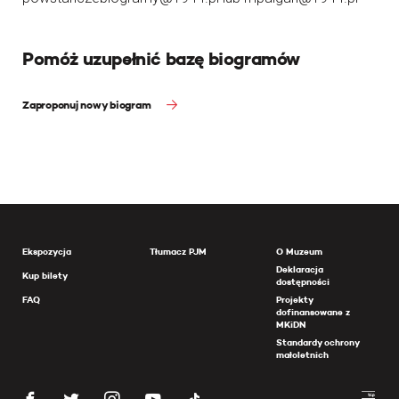
Pomóż uzupełnić bazę biogramów
Zaproponuj nowy biogram
Ekspozycja
Tłumacz PJM
O Muzeum
Deklaracja
Kup bilety
dostępności
FAQ
Projekty
dofinansowane z
MKiDN
Standardy ochrony
małoletnich