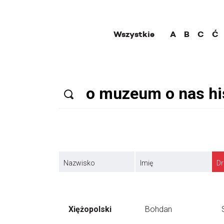
Wszystkie
A
B
C
Ć
Nazwisko
Imię
Dr
Xiężopolski
Bohdan