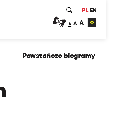
PL
EN
A
A
A
Powstańcze biogramy
h