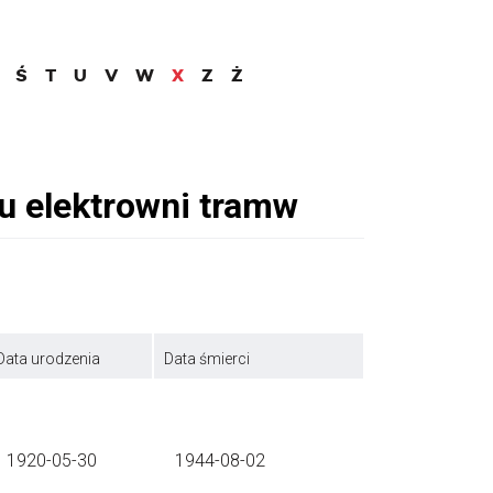
Ś
T
U
V
W
X
Z
Ż
Data urodzenia
Data śmierci
1920-05-30
1944-08-02