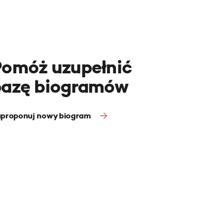
Pomóż uzupełnić
bazę biogramów
proponuj nowy biogram