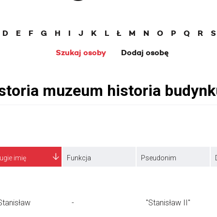
D
E
F
G
H
I
J
K
L
Ł
M
N
O
P
Q
R
S
Szukaj osoby
Dodaj osobę
ugie imię
Funkcja
Pseudonim
Stanisław
-
"Stanisław II"