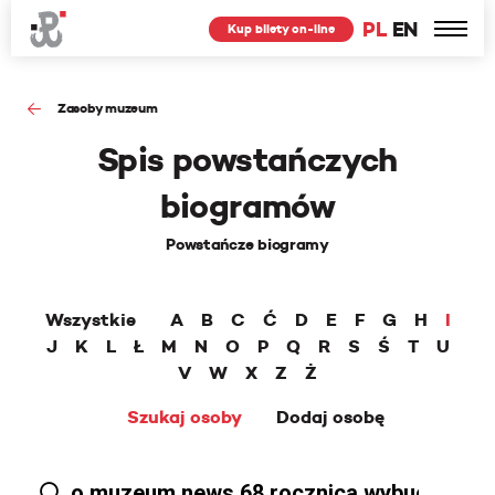
PL
EN
Kup bilety on-line
Zasoby muzeum
Spis powstańczych
biogramów
Powstańcze biogramy
Wszystkie
A
B
C
Ć
D
E
F
G
H
I
J
K
L
Ł
M
N
O
P
Q
R
S
Ś
T
U
V
W
X
Z
Ż
Szukaj osoby
Dodaj osobę