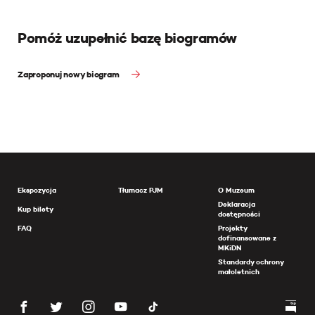
Pomóż uzupełnić bazę biogramów
Zaproponuj nowy biogram
Ekspozycja
Tłumacz PJM
O Muzeum
Deklaracja
Kup bilety
dostępności
FAQ
Projekty
dofinansowane z
MKiDN
Standardy ochrony
małoletnich