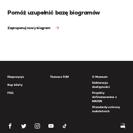
Pomóż uzupełnić bazę biogramów
Zaproponuj nowy biogram
Ekspozycja
Tłumacz PJM
O Muzeum
Deklaracja
Kup bilety
dostępności
FAQ
Projekty
dofinansowane z
MKiDN
Standardy ochrony
małoletnich