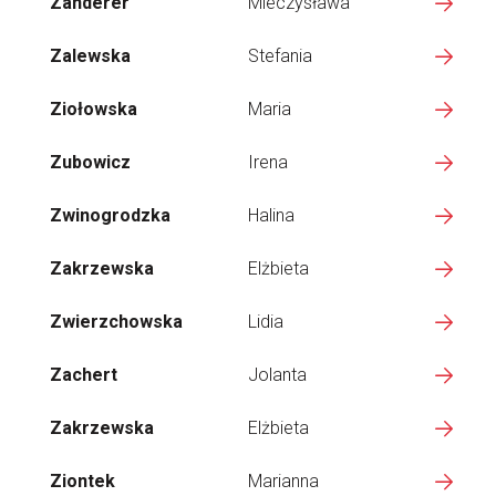
Zanderer
Mieczysława
Zalewska
Stefania
Ziołowska
Maria
Zubowicz
Irena
Zwinogrodzka
Halina
Zakrzewska
Elżbieta
Zwierzchowska
Lidia
Zachert
Jolanta
Zakrzewska
Elżbieta
Ziontek
Marianna