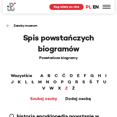
PL
EN
Kup bilety on-line
Zasoby muzeum
Spis powstańczych
biogramów
Powstańcze biogramy
Wszystkie
A
B
C
Ć
D
E
F
G
H
I
J
K
L
Ł
M
N
O
P
Q
R
S
Ś
T
U
V
W
X
Z
Ż
Szukaj osoby
Dodaj osobę