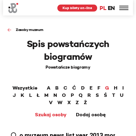
PL
EN
Kup bilety on-line
Zasoby muzeum
Spis powstańczych
biogramów
Powstańcze biogramy
Wszystkie
A
B
C
Ć
D
E
F
G
H
I
J
K
L
Ł
M
N
O
P
Q
R
S
Ś
T
U
V
W
X
Z
Ż
Szukaj osoby
Dodaj osobę