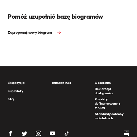
Pomóż uzupełnić bazę biogramów
Zaproponuj nowy biogram
Ekspozycja
Tłumacz PJM
O Muzeum
Deklaracja
Kup bilety
dostępności
FAQ
Projekty
dofinansowane z
MKiDN
Standardy ochrony
małoletnich