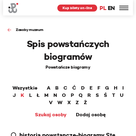
PL
EN
Kup bilety on-line
Zasoby muzeum
Spis powstańczych
biogramów
Powstańcze biogramy
Wszystkie
A
B
C
Ć
D
E
F
G
H
I
J
K
L
Ł
M
N
O
P
Q
R
S
Ś
T
U
V
W
X
Z
Ż
Szukaj osoby
Dodaj osobę