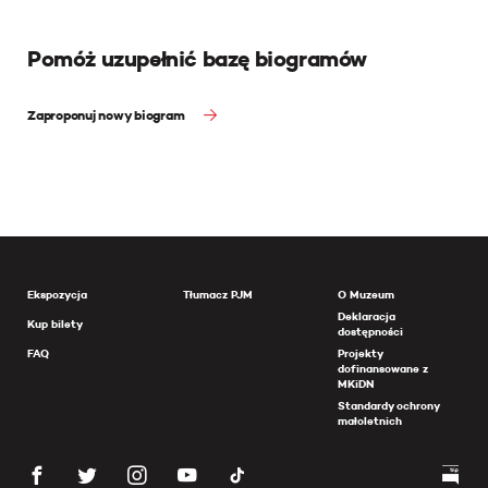
Pomóż uzupełnić bazę biogramów
Zaproponuj nowy biogram
Ekspozycja
Tłumacz PJM
O Muzeum
Deklaracja
Kup bilety
dostępności
FAQ
Projekty
dofinansowane z
MKiDN
Standardy ochrony
małoletnich