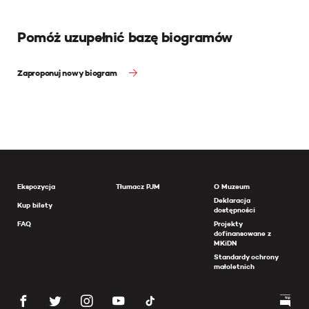
Pomóż uzupełnić bazę biogramów
Zaproponuj nowy biogram
Ekspozycja
Tłumacz PJM
O Muzeum
Deklaracja
Kup bilety
dostępności
FAQ
Projekty
dofinansowane z
MKiDN
Standardy ochrony
małoletnich