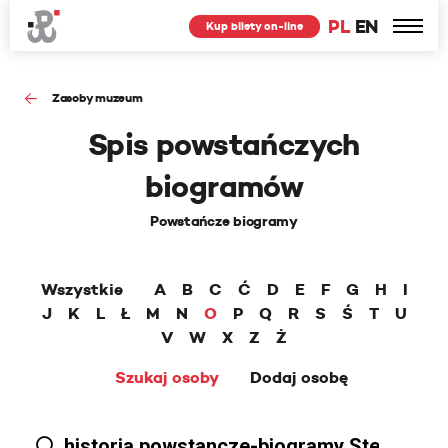
PL
EN
Kup bilety on-line
Zasoby muzeum
Spis powstańczych
biogramów
Powstańcze biogramy
Wszystkie
A
B
C
Ć
D
E
F
G
H
I
J
K
L
Ł
M
N
O
P
Q
R
S
Ś
T
U
V
W
X
Z
Ż
Szukaj osoby
Dodaj osobę