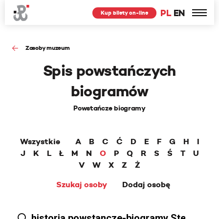
PL
EN
Kup bilety on-line
Zasoby muzeum
Spis powstańczych
biogramów
Powstańcze biogramy
Wszystkie
A
B
C
Ć
D
E
F
G
H
I
J
K
L
Ł
M
N
O
P
Q
R
S
Ś
T
U
V
W
X
Z
Ż
Szukaj osoby
Dodaj osobę