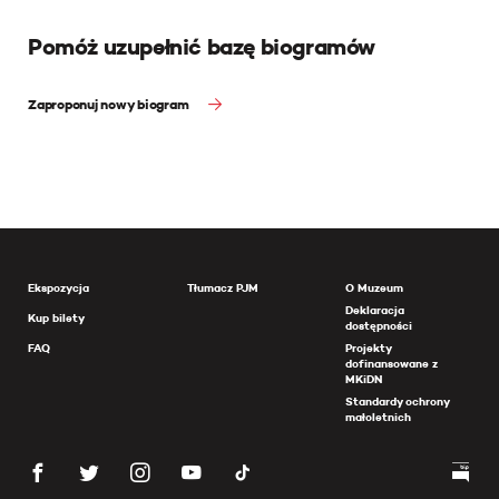
Pomóż uzupełnić bazę biogramów
Zaproponuj nowy biogram
Ekspozycja
Tłumacz PJM
O Muzeum
Deklaracja
Kup bilety
dostępności
FAQ
Projekty
dofinansowane z
MKiDN
Standardy ochrony
małoletnich