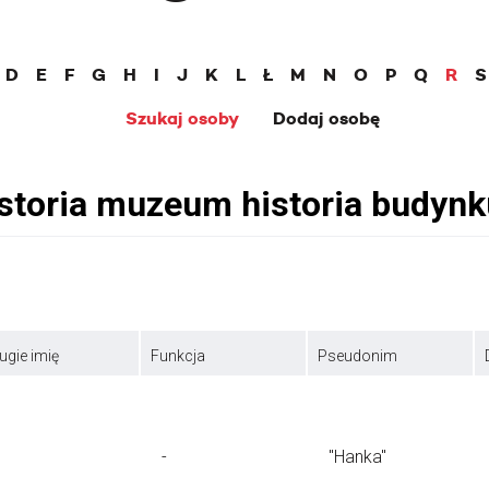
D
E
F
G
H
I
J
K
L
Ł
M
N
O
P
Q
R
S
Szukaj osoby
Dodaj osobę
ugie imię
Funkcja
Pseudonim
-
"Hanka"