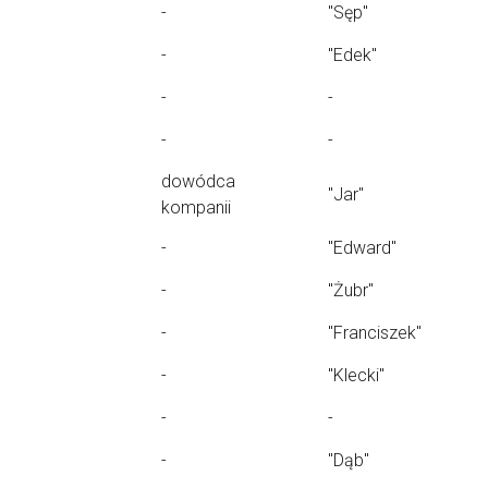
-
"Sęp"
-
"Edek"
-
-
-
-
dowódca
"Jar"
kompanii
-
"Edward"
-
"Żubr"
-
"Franciszek"
-
"Klecki"
-
-
-
"Dąb"