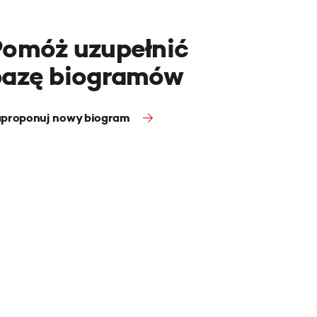
Pomóż uzupełnić
bazę biogramów
proponuj nowy biogram