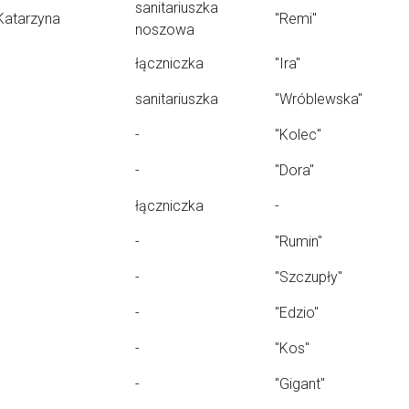
sanitariuszka
Katarzyna
"Remi"
noszowa
łączniczka
"Ira"
sanitariuszka
"Wróblewska"
-
"Kolec"
-
"Dora"
łączniczka
-
-
"Rumin"
-
"Szczupły"
-
"Edzio"
-
"Kos"
-
"Gigant"