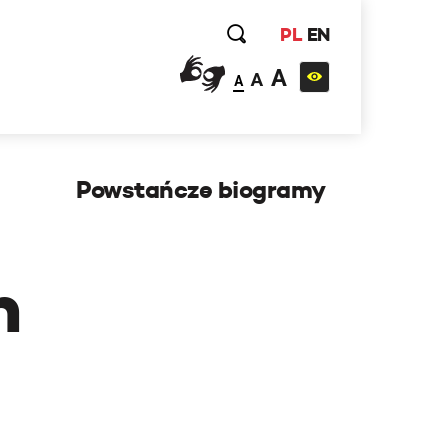
PL
EN
A
A
A
Powstańcze biogramy
h