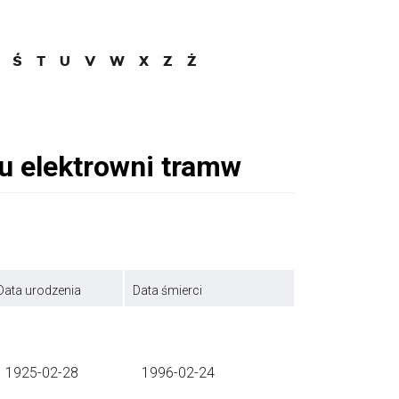
Ś
T
U
V
W
X
Z
Ż
Data urodzenia
Data śmierci
1925-02-28
1996-02-24