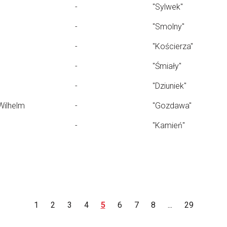
-
"Sylwek"
-
"Smolny"
-
"Kościerza"
-
"Śmiały"
-
"Dziuniek"
Wilhelm
-
"Gozdawa"
-
"Kamień"
1
2
3
4
5
6
7
8
...
29