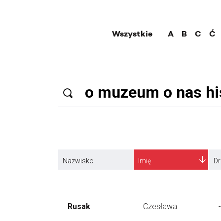
Wszystkie
A
B
C
Ć
Nazwisko
Imię
Dr
Rusak
Czesława
-