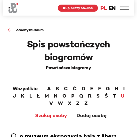
PL
EN
Kup bilety on-line
Zasoby muzeum
Spis powstańczych
biogramów
Powstańcze biogramy
Wszystkie
A
B
C
Ć
D
E
F
G
H
I
J
K
L
Ł
M
N
O
P
Q
R
S
Ś
T
U
V
W
X
Z
Ż
Szukaj osoby
Dodaj osobę