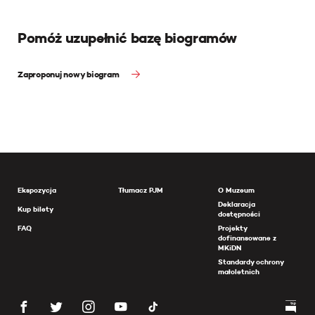
Pomóż uzupełnić bazę biogramów
Zaproponuj nowy biogram
Ekspozycja
Tłumacz PJM
O Muzeum
Deklaracja
Kup bilety
dostępności
FAQ
Projekty
dofinansowane z
MKiDN
Standardy ochrony
małoletnich