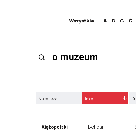
Wszystkie
A
B
C
Ć
Nazwisko
Imię
Dr
Xiężopolski
Bohdan