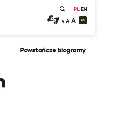
PL
EN
A
A
A
Powstańcze biogramy
h