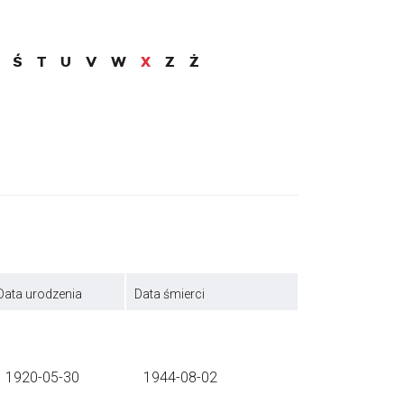
Ś
T
U
V
W
X
Z
Ż
Data urodzenia
Data śmierci
1920-05-30
1944-08-02