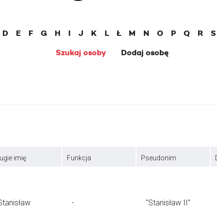
D
E
F
G
H
I
J
K
L
Ł
M
N
O
P
Q
R
S
Szukaj osoby
Dodaj osobę
ugie imię
Funkcja
Pseudonim
Stanisław
-
"Stanisław II"