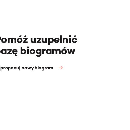
Pomóż uzupełnić
bazę biogramów
proponuj nowy biogram