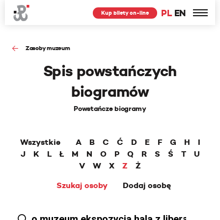
PL
EN
Kup bilety on-line
Zasoby muzeum
Spis powstańczych
biogramów
Powstańcze biogramy
Wszystkie
A
B
C
Ć
D
E
F
G
H
I
J
K
L
Ł
M
N
O
P
Q
R
S
Ś
T
U
V
W
X
Z
Ż
Szukaj osoby
Dodaj osobę