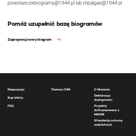
powstanczebiogramy@1944.pl lub mpalgan@1944.pl
Pomóż uzupełnić bazę biogramów
Zaproponuj nowy biogram
Ekspozycja
Tłumacz PJM
O Muzeum
Deklaracja
Kup bilety
dostępności
FAQ
Projekty
dofinansowane z
MKiDN
Standardy ochrony
małoletnich