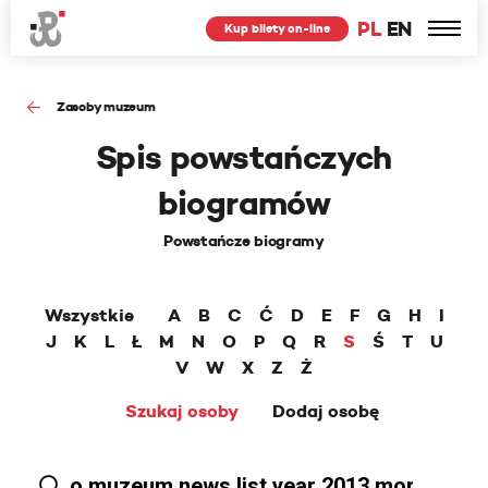
PL
EN
Kup bilety on-line
Zasoby muzeum
Spis powstańczych
biogramów
Powstańcze biogramy
Wszystkie
A
B
C
Ć
D
E
F
G
H
I
J
K
L
Ł
M
N
O
P
Q
R
S
Ś
T
U
V
W
X
Z
Ż
Szukaj osoby
Dodaj osobę