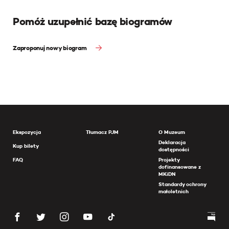
Pomóż uzupełnić bazę biogramów
Zaproponuj nowy biogram
Ekspozycja
Tłumacz PJM
O Muzeum
Deklaracja
Kup bilety
dostępności
FAQ
Projekty
dofinansowane z
MKiDN
Standardy ochrony
małoletnich