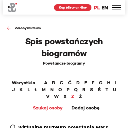
PL
EN
Kup bilety on-line
Zasoby muzeum
Spis powstańczych
biogramów
Powstańcze biogramy
Wszystkie
A
B
C
Ć
D
E
F
G
H
I
J
K
L
Ł
M
N
O
P
Q
R
S
Ś
T
U
V
W
X
Z
Ż
Szukaj osoby
Dodaj osobę