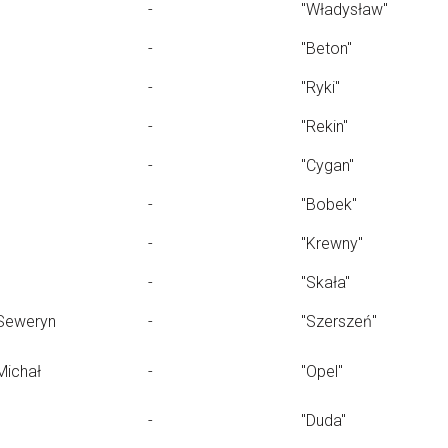
-
"Władysław"
-
"Beton"
-
"Ryki"
-
"Rekin"
-
"Cygan"
-
"Bobek"
-
"Krewny"
-
"Skała"
Seweryn
-
"Szerszeń"
Michał
-
"Opel"
-
"Duda"