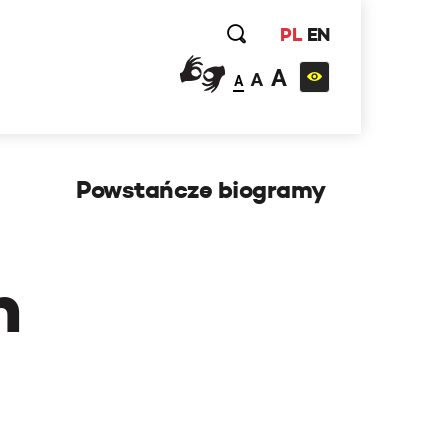
PL
EN
A
A
A
Powstańcze biogramy
h