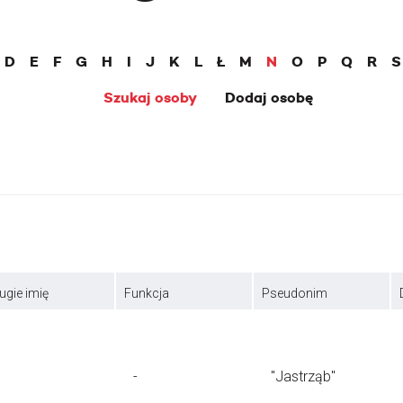
D
E
F
G
H
I
J
K
L
Ł
M
N
O
P
Q
R
S
Szukaj osoby
Dodaj osobę
ugie imię
Funkcja
Pseudonim
-
"Jastrząb"