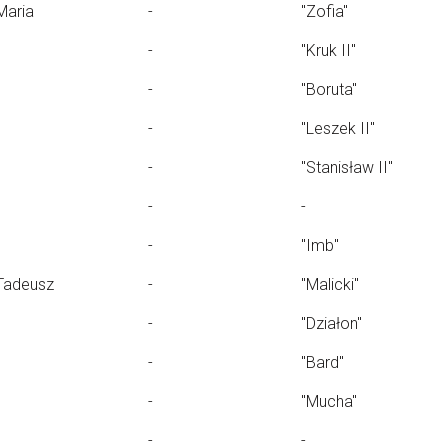
Maria
-
"Zofia"
-
"Kruk II"
-
"Boruta"
-
"Leszek II"
-
"Stanisław II"
-
-
-
"Imb"
Tadeusz
-
"Malicki"
-
"Działon"
-
"Bard"
-
"Mucha"
-
-