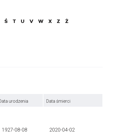
Ś
T
U
V
W
X
Z
Ż
Data urodzenia
Data śmierci
1927-08-08
2020-04-02