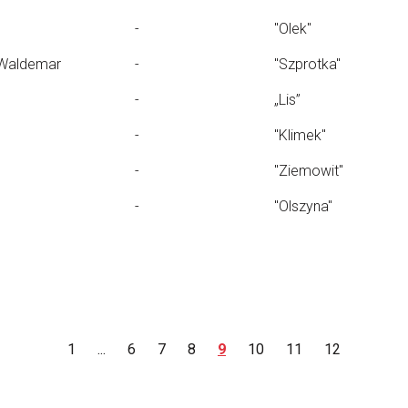
-
"Olek"
Waldemar
-
"Szprotka"
-
„Lis”
-
"Klimek"
-
"Ziemowit"
-
"Olszyna"
1
...
6
7
8
9
10
11
12