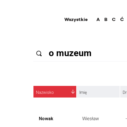
Wszystkie
A
B
C
Ć
Nazwisko
Imię
Dr
Nowak
Wiesław
-