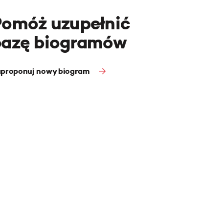
Pomóż uzupełnić
bazę biogramów
proponuj nowy biogram