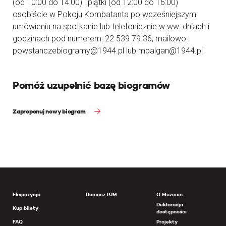
(od 10:00 do 14:00) i piątki (od 12:00 do 16:00)
osobiście w Pokoju Kombatanta po wcześniejszym
umówieniu na spotkanie lub telefonicznie w ww. dniach i
godzinach pod numerem: 22 539 79 36, mailowo:
powstanczebiogramy@1944.pl lub mpalgan@1944.pl
Pomóż uzupełnić bazę biogramów
Zaproponuj nowy biogram
Ekspozycja
Tłumacz PJM
O Muzeum
Deklaracja
Kup bilety
dostępności
FAQ
Projekty