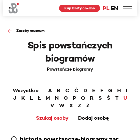
PL
EN
Kup bilety on-line
Zasoby muzeum
Spis powstańczych
biogramów
Powstańcze biogramy
Wszystkie
A
B
C
Ć
D
E
F
G
H
I
J
K
L
Ł
M
N
O
P
Q
R
S
Ś
T
U
V
W
X
Z
Ż
Szukaj osoby
Dodaj osobę