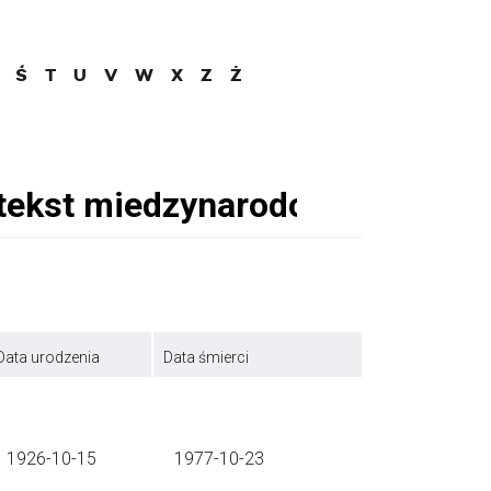
Ś
T
U
V
W
X
Z
Ż
Data urodzenia
Data śmierci
1926-10-15
1977-10-23