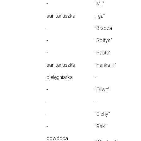
-
"ML"
sanitariuszka
„Iga”
-
"Brzoza"
-
"Sołtys"
-
"Pasta"
sanitariuszka
"Hanka II"
pielęgniarka
-
-
"Oliwa"
-
-
-
"Cichy"
-
"Rak"
dowódca