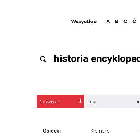
Wszystkie
A
B
C
Ć
Nazwisko
Imię
Dr
Osiecki
Klemens
-