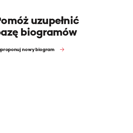
Pomóż uzupełnić
bazę biogramów
proponuj nowy biogram