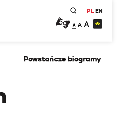
PL
EN
A
A
A
Powstańcze biogramy
h