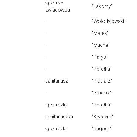
łącznik -
"Łakomy"
zwiadowca
-
"Wołodyjowski"
-
"Marek"
-
"Mucha"
-
"Parys"
-
"Perełka"
sanitariusz
"Pigularz"
-
"Iskierka"
łączniczka
"Perełka"
sanitariuszka
"Krystyna"
łączniczka
"Jagoda"