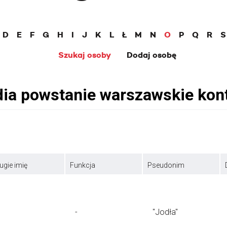
D
E
F
G
H
I
J
K
L
Ł
M
N
O
P
Q
R
S
Szukaj osoby
Dodaj osobę
ugie imię
Funkcja
Pseudonim
-
"Jodła"