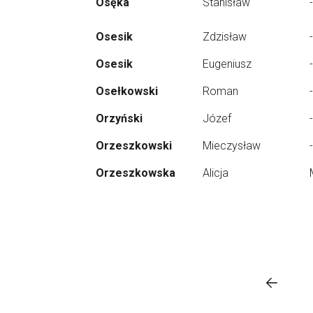
Osęka
Stanisław
-
Osesik
Zdzisław
-
Osesik
Eugeniusz
-
Osełkowski
Roman
-
Orzyński
Józef
-
Orzeszkowski
Mieczysław
-
Orzeszkowska
Alicja