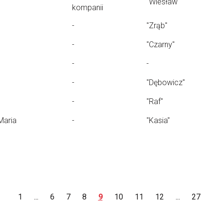
"Wiesław"
kompanii
-
"Zrąb"
-
"Czarny"
-
-
-
"Dębowicz"
-
"Raf"
Maria
-
"Kasia"
1
...
6
7
8
9
10
11
12
...
27