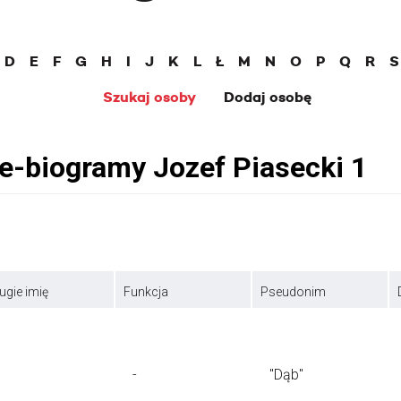
D
E
F
G
H
I
J
K
L
Ł
M
N
O
P
Q
R
S
Szukaj osoby
Dodaj osobę
ugie imię
Funkcja
Pseudonim
-
"Dąb"