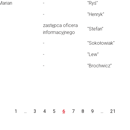
Marian
-
"Ryś"
-
"Henryk"
zastępca oficera
"Stefan"
informacyjnego
-
"Sokołowiak"
-
"Lew"
-
"Brochwicz"
1
...
3
4
5
6
7
8
9
...
21