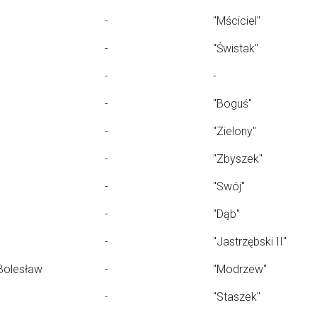
-
"Mściciel"
-
"Świstak"
-
-
-
"Boguś"
-
"Zielony"
-
"Zbyszek"
-
"Swój"
-
"Dąb"
-
"Jastrzębski II"
Bolesław
-
"Modrzew"
-
"Staszek"