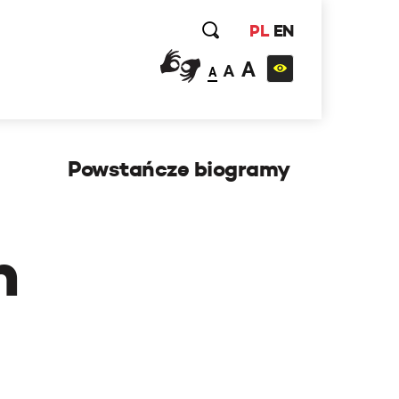
PL
EN
A
A
A
Powstańcze biogramy
h