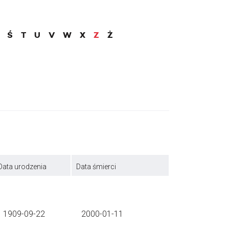
Ś
T
U
V
W
X
Z
Ż
Data urodzenia
Data śmierci
1909-09-22
2000-01-11