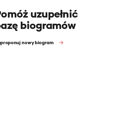
Pomóż uzupełnić
bazę biogramów
proponuj nowy biogram