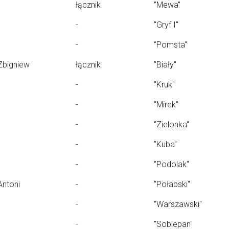
łącznik
"Mewa"
-
"Gryf I"
-
"Pomsta"
Zbigniew
łącznik
"Biały"
-
"Kruk"
-
"Mirek"
-
"Zielonka"
-
"Kuba"
-
"Podolak"
Antoni
-
"Połabski"
-
"Warszawski"
-
"Sobiepan"