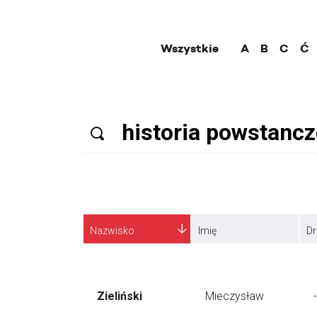
Wszystkie
A
B
C
Ć
Nazwisko
Imię
Dr
Zieliński
Mieczysław
-