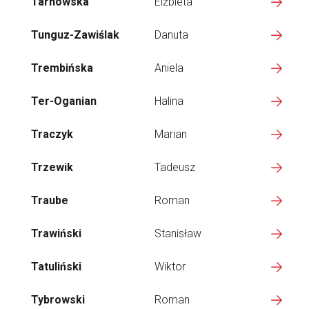
Tarnowska
Elżbieta
Tunguz-Zawiślak
Danuta
Trembińska
Aniela
Ter-Oganian
Halina
Traczyk
Marian
Trzewik
Tadeusz
Traube
Roman
Trawiński
Stanisław
Tatuliński
Wiktor
Tybrowski
Roman