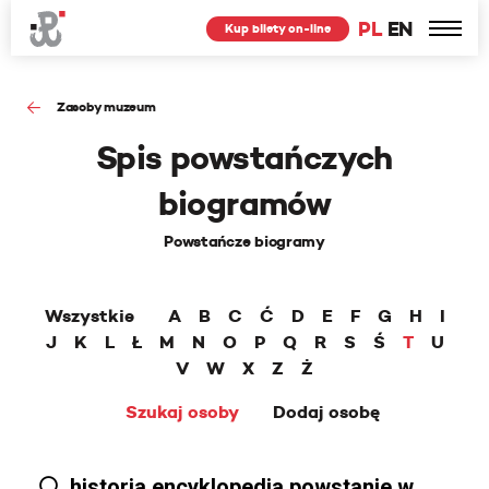
PL
EN
Kup bilety on-line
Zasoby muzeum
Spis powstańczych
biogramów
Powstańcze biogramy
Wszystkie
A
B
C
Ć
D
E
F
G
H
I
J
K
L
Ł
M
N
O
P
Q
R
S
Ś
T
U
V
W
X
Z
Ż
Szukaj osoby
Dodaj osobę