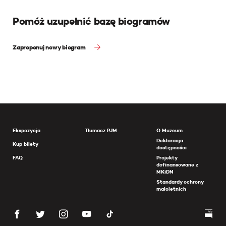
Pomóż uzupełnić bazę biogramów
Zaproponuj nowy biogram
Ekspozycja
Tłumacz PJM
O Muzeum
Deklaracja
Kup bilety
dostępności
FAQ
Projekty
dofinansowane z
MKiDN
Standardy ochrony
małoletnich