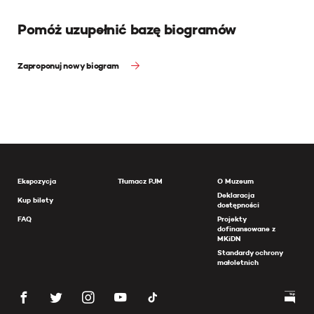
Pomóż uzupełnić bazę biogramów
Zaproponuj nowy biogram
Ekspozycja
Tłumacz PJM
O Muzeum
Deklaracja
Kup bilety
dostępności
FAQ
Projekty
dofinansowane z
MKiDN
Standardy ochrony
małoletnich