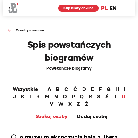
PL
EN
Kup bilety on-line
Zasoby muzeum
Spis powstańczych
biogramów
Powstańcze biogramy
Wszystkie
A
B
C
Ć
D
E
F
G
H
I
J
K
L
Ł
M
N
O
P
Q
R
S
Ś
T
U
V
W
X
Z
Ż
Szukaj osoby
Dodaj osobę